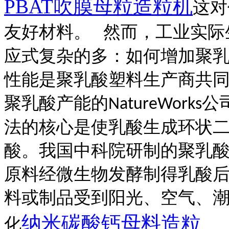
PBAT吹膜母粒造粒机
这对
友好材料。
然而，工业实际
应式复杂的多：如何增加聚
性能是聚乳酸塑料生产商共
聚乳酸产能的
公
NatureWorks
法的核心是使乳酸生成环状
酸。我国中科院研制的聚乳
原料经微生物发酵制得乳酸
料或制品受到阳光、空气、
纳米碳酸钙母料造粒
化