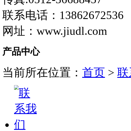
联系电话：13862672536
网址：www.jiudl.com
产品中心
当前所在位置：
首页
>
联