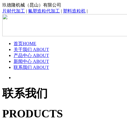
玖德隆机械（昆山）有限公司
片材代加工
|
氟塑造粒代加工
|
塑料造粒机
|
首页
HOME
关于我们
ABOUT
产品中心
ABOUT
新闻中心
ABOUT
联系我们
ABOUT
联系我们
PRODUCTS