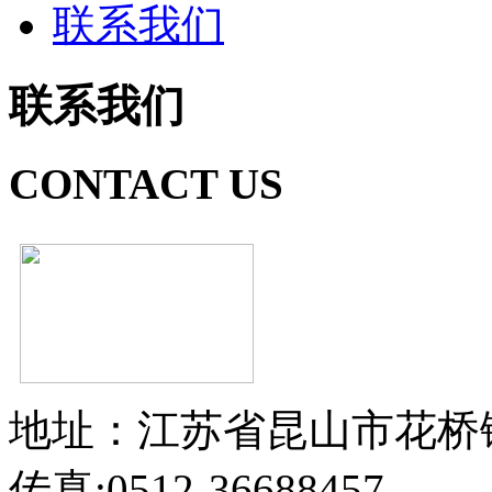
联系我们
联系我们
CONTACT US
地址：江苏省昆山市花桥
传真:0512-36688457